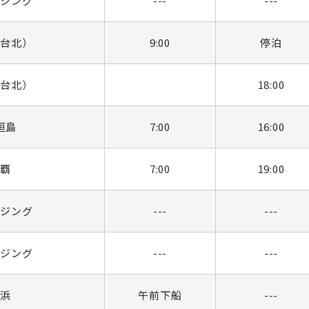
ージング
---
---
（台北）
9:00
停泊
（台北）
18:00
垣島
7:00
16:00
那覇
7:00
19:00
ージング
---
---
ージング
---
---
横浜
午前下船
---