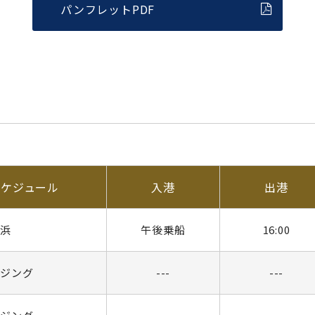
パンフレットPDF
スケジュール
入港
出港
横浜
午後乗船
16:00
ージング
---
---