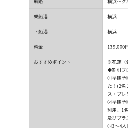
航路
横浜～ク
乗船港
横浜
下船港
横浜
料金
139,000
おすすめ
ポイント
※花蓮（
◆割引プ
①早期予約
た！(2
ス・プレミ
②早期予約
利用、1
及びプラス
③3～4人