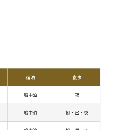
宿泊
食事
船中泊
夜
船中泊
朝・昼・夜