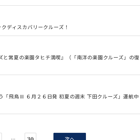
ィックディスカバリークルーズ！
ズと常夏の楽園タヒチ満喫』（「南洋の楽園クルーズ」の復
「飛鳥Ⅲ ６月２６日発 初夏の週末 下田クルーズ」運航中
30
次へ
…