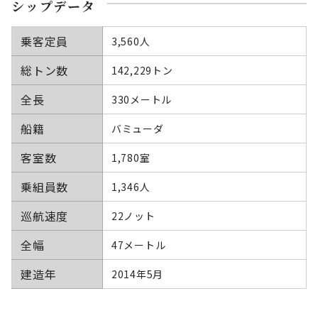
シップデータ
乗客定員
3,560人
総トン数
142,229トン
全長
330メートル
船籍
バミューダ
客室数
1,780室
乗組員数
1,346人
巡航速度
22ノット
全幅
47メートル
建造年
2014年5月