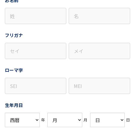
お名前
フリガナ
ローマ字
生年月日
年
月
日