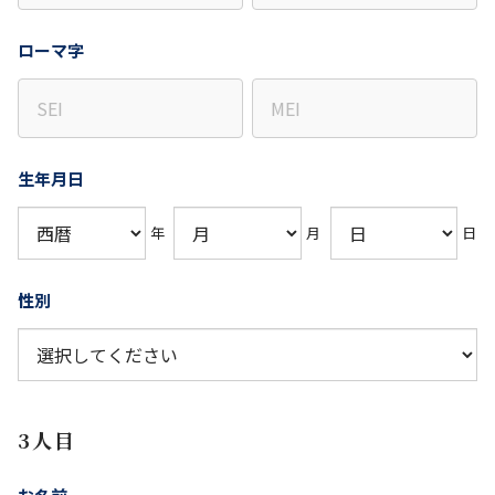
ローマ字
生年月日
年
月
日
性別
3人目