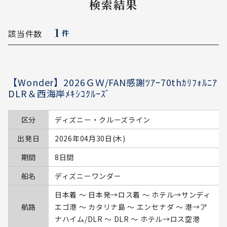
検索結果
1
該当件数
件
【Wonder】2026ＧＷ/FAN感謝ﾂｱｰ70thｶﾘﾌｫﾙﾆｱ
DLR＆西海岸ﾒｷｼｺｸﾙｰｽﾞ
区分
ディズニー・クルーズライン
出発日
2026年04月30日(木)
期間
8日間
船名
ディズニーワンダー
日本着 ～ 日本発→ロス着 ～ ホテル→サンディ
航路
エゴ港 ～ カタリナ島 ～ エンセナダ ～ 港→ア
ナハイム/DLR ～ DLR ～ ホテル→ロス空港