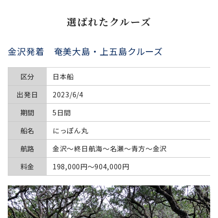
選ばれたクルーズ
金沢発着 奄美大島・上五島クルーズ
区分
日本船
出発日
2023/6/4
期間
5日間
船名
にっぽん丸
航路
金沢～終日航海～名瀬～青方～金沢
料金
198,000円〜904,000円