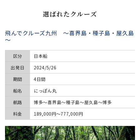
選ばれたクルーズ
飛んでクルーズ九州 ～喜界島・種子島・屋久島
～
区分
日本船
出発日
2024/5/26
期間
4日間
船名
にっぽん丸
航路
博多～喜界島～種子島～屋久島～博多
料金
189,000円〜777,000円