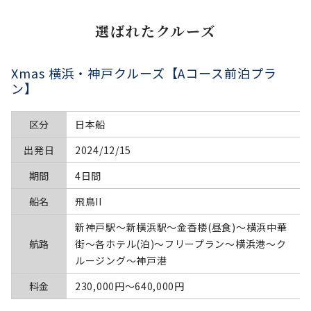
選ばれたクルーズ
Xmas 横浜・神戸クルーズ【Aコース前泊プラ
ン】
区分
日本船
出発日
2024/12/15
期間
4日間
船名
飛鳥II
新神戸駅～新横浜駅～金香楼(昼食)～横浜中華
航路
街～各ホテル(泊)～フリープラン～横浜港～ク
ルージング～神戸港
料金
230,000円〜640,000円