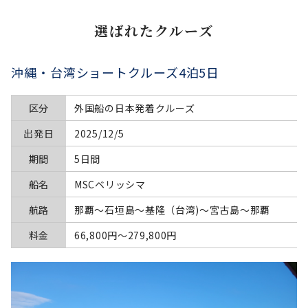
選ばれたクルーズ
沖縄・台湾ショートクルーズ4泊5日
区分
外国船の日本発着クルーズ
出発日
2025/12/5
期間
5日間
船名
MSCベリッシマ
航路
那覇～石垣島～基隆（台湾)～宮古島～那覇
料金
66,800円〜279,800円