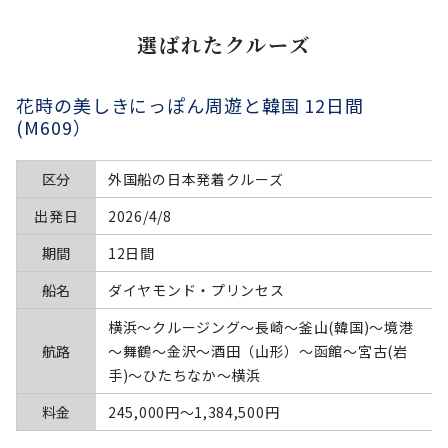
選ばれたクルーズ
花時の美しきにっぽん周遊と韓国 12日間
(M609）
区分
外国船の日本発着クルーズ
出発日
2026/4/8
期間
12日間
船名
ダイヤモンド・プリンセス
横浜～クルージング～長崎～釜山(韓国)～境港
航路
～舞鶴～金沢～酒田（山形）～函館～宮古(岩
手)～ひたちなか～横浜
料金
245,000円〜1,384,500円