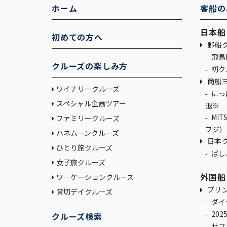
ホーム
客船の
日本船
初めての方へ
郵船ク
飛鳥I
クルーズの楽しみ方
初ク
商船
ワイナリークルーズ
にっぽん丸 ※2026年5月10日(日）引
スペシャル企画ツアー
退※
MITSUI OCEAN FUJI（三井オーシャン
ファミリークルーズ
フジ）
ハネムーンクルーズ
日本ク
ひとり旅クルーズ
ぱし
女子旅クルーズ
外国船
ワ―ケーションクルーズ
プリ
貸切デイクルーズ
ダイ
20
クルーズ検索
サフ