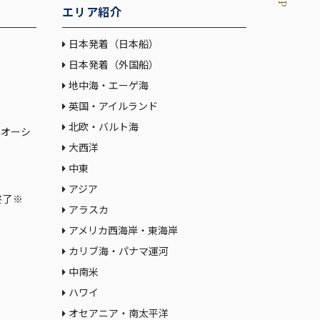
エリア紹介
日本発着（日本船）
日本発着（外国船）
地中海・エーゲ海
英国・アイルランド
北欧・バルト海
大西洋
中東
アジア
終了※
アラスカ
アメリカ西海岸・東海岸
カリブ海・パナマ運河
中南米
ハワイ
ス
オセアニア・南太平洋