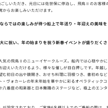
過ごしいただき、元日には佐世保に停泊し、飛鳥Ⅱのお客様
席からお楽しみいただけます。
ならではの楽しみが待つ船上で年送り・年迎えの美味を
大に祝い、年の始まりを祝う新春イベントが盛りだくさ
人気の飛鳥Ⅱのニューイヤークルーズ。船内では心穏やかに
お迎えいただけるよう、様々な催しが目白押しです。年越し
望む初日の出や鏡開き、おせち料理に羽根つき、書初めなど
ト・ヴォカーレの年末年始を華やかに彩るオペラティックコ
十八番座の和楽器と日本舞踊のステージなど、極上のエンタ
」が設定されており、ご家族6名様以上でのご乗船の際は、