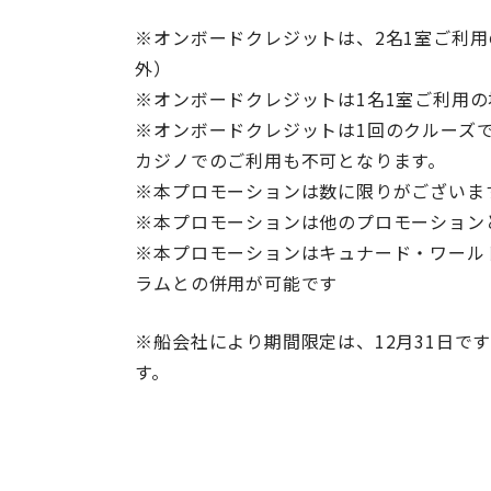
※
オンボードクレジットは、
2
名
1
室ご利用
外）
※
オンボードクレジットは
1
名
1
室ご利用の
※
オンボードクレジットは
1
回のクルーズ
カジノでのご利用も不可となります。
※
本プロモーションは数に限りがございま
※
本プロモーションは他のプロモーション
※
本プロモーションはキュナード・ワール
ラムとの併用が可能です
※船会社により期間限定は、12月31日で
す。