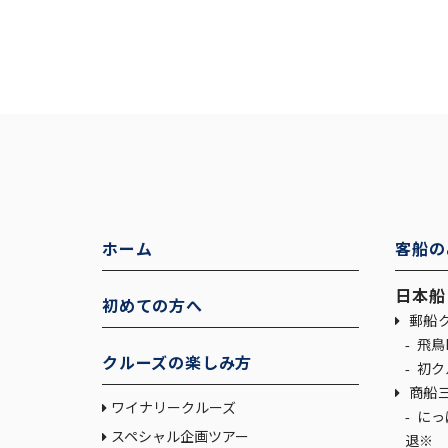
ホーム
客船の
日本船
初めての方へ
郵船ク
飛鳥I
クルーズの楽しみ方
初ク
商船
ワイナリークルーズ
にっぽん丸 ※2026年5月10日(日）引
スペシャル企画ツアー
退※