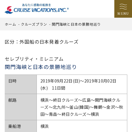
MENU
ホーム
-
クルーズプラン
-
関門海峡と日本の景勝地巡り
区分：外国船の日本発着クルーズ
セレブリティ・ミレニアム
関門海峡と日本の景勝地巡り
日時
2019年09月22日(日)〜2019年10月02日
(水) 11日間
航路
横浜～終日クルーズ～広島～関門海峡クル
ーズ～北九州～釜山(韓国)～舞鶴～金沢～秋
田～青森～終日クルーズ～横浜
乗船港
横浜