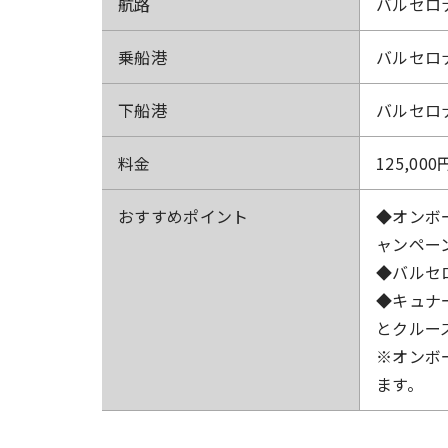
航路
バルセロ
乗船港
バルセロ
下船港
バルセロ
料金
125,000
おすすめ
ポイント
◆オンボ
ャンペーン
◆バルセ
◆キュナ
とクルー
※オンボ
ます。