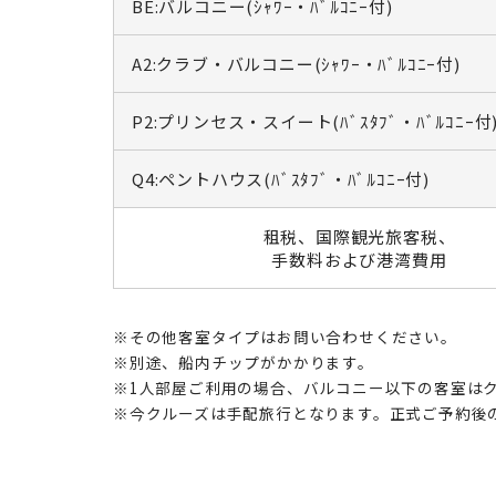
BE:バルコニー(ｼｬﾜｰ・ﾊﾞﾙｺﾆｰ付)
A2:クラブ・バルコニー(ｼｬﾜｰ・ﾊﾞﾙｺﾆｰ付)
P2:プリンセス・スイート(ﾊﾞｽﾀﾌﾞ・ﾊﾞﾙｺﾆｰ付
Q4:ペントハウス(ﾊﾞｽﾀﾌﾞ・ﾊﾞﾙｺﾆｰ付)
租税、国際観光旅客税、
手数料および港湾費用
※その他客室タイプはお問い合わせください。
※別途、船内チップがかかります。
※1人部屋ご利用の場合、バルコニー以下の客室はク
※今クルーズは手配旅行となります。正式ご予約後の