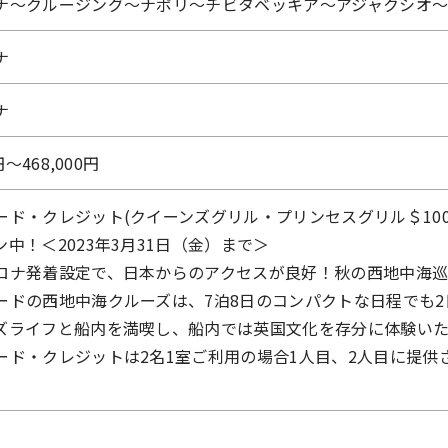
ナ～クルージング～ナポリ～チビタベッキア～アジャクシオ
ナ
ナ
円〜468,000円
ード・クレジット(クイーンズグリル・プリンセスグリル＄10
中！＜2023年3月31日（金）まで＞
ロナ発着設定で、日本からのアクセスが良好！秋の西地中海
ードの西地中海クルーズは、7泊8日のコンパクトな日程でも
ズライフと船内を満喫し、船内では英国文化を存分に体験いた
ード・クレジットは2名1室ご利用の場合1人目、2人目に提供