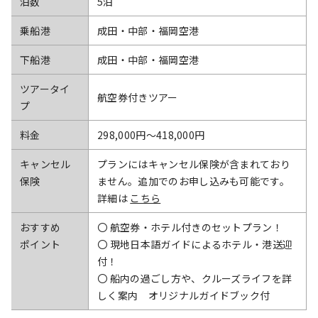
泊数
5泊
乗船港
成田・中部・福岡空港
下船港
成田・中部・福岡空港
ツアータイ
航空券付きツアー
プ
料金
298,000円〜418,000円
キャンセル
プランにはキャンセル保険が含まれており
保険
ません。追加でのお申し込みも可能です。
詳細は
こちら
おすすめ
〇 航空券・ホテル付きのセットプラン！
ポイント
〇 現地日本語ガイドによるホテル・港送迎
付！
〇 船内の過ごし方や、クルーズライフを詳
しく案内 オリジナルガイドブック付