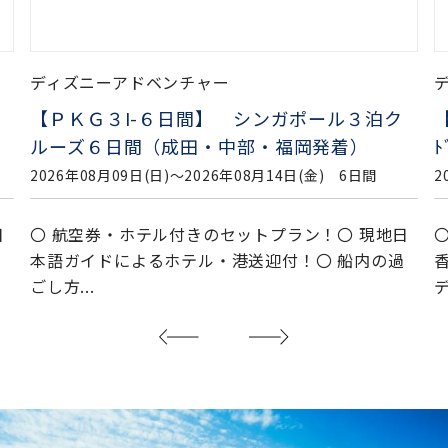
ディズニーアドベンチャー
【ＰＫＧ３I-６日間】 シンガポール３泊ク
ルーズ６日間（成田・中部・福岡発着）
ﾄ
2026年08月09日(日)〜2026年08月14日(金) 6日間
2
日
〇 航空券・ホテル付きのセットプラン！〇 現地日
過
本語ガイドによるホテル・港送迎付！〇 船内の過
ごし方...
デ