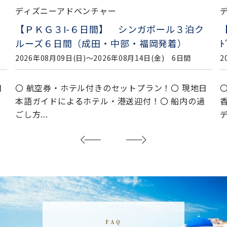
ディズニーアドベンチャー
【ＰＫＧ３I-６日間】 シンガポール３泊ク
ルーズ６日間（成田・中部・福岡発着）
ﾄ
2026年08月09日(日)〜2026年08月14日(金) 6日間
2
日
〇 航空券・ホテル付きのセットプラン！〇 現地日
過
本語ガイドによるホテル・港送迎付！〇 船内の過
ごし方...
デ
FAQ