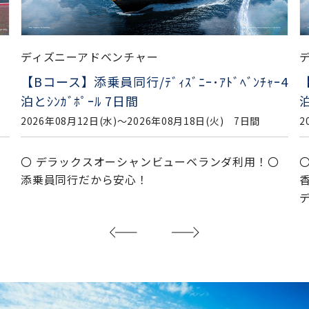
ディズニーアドベンチャー
ﾍﾞﾝﾁｬｰ4
【Aコース】添乗員同行/ﾃﾞｨｽﾞﾆｰ･ｱﾄﾞﾍﾞﾝﾁ
泊と香港ﾃﾞｨｽﾞﾆｰﾗﾝﾄﾞ8日間
 7日間
2026年08月12日(水)〜2026年08月19日(水) 8日間
ダ利用！〇
〇 デラックスオーシャンビューベランダ利用
香港ディズニーランド１デーチケット付！〇 
ディズ...