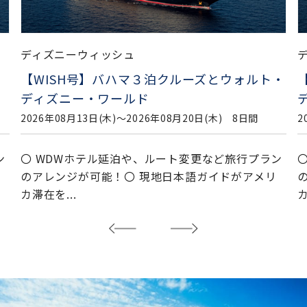
ディズニーウィッシュ
・
【WISH号】バハマ３泊クルーズとウォルト・
ディズニー・ワールド
2026年08月13日(木)〜2026年08月20日(木) 8日間
2
ン
〇 WDWホテル延泊や、ルート変更など旅行プラン
のアレンジが可能！〇 現地日本語ガイドがアメリ
カ滞在を...
カ