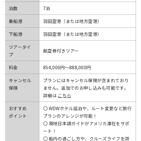
泊数
7泊
乗船港
羽田空港（または地方空港）
下船港
羽田空港（または地方空港）
ツアータイ
航空券付きツアー
プ
料金
854,000円〜888,000円
キャンセル
プランにはキャンセル保険が含まれており
保険
ません。追加でのお申し込みも可能です。
詳細は
こちら
おすすめ
〇 WDWホテル延泊や、ルート変更など旅行
ポイント
プランのアレンジが可能！
〇 現地日本語ガイドがアメリカ滞在をサポ
ート！
〇 船内の過ごし方や、クルーズライフを詳