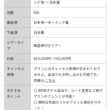
ンド発 ～ 日本着
泊数
8泊
乗船港
日本発→オーランド着
下船港
日本着
ツアータイ
航空券付きツアー
プ
料金
693,000円〜740,000円
キャンセル
プランにはキャンセル保険が含まれており
保険
ません。追加でのお申し込みも可能です。
詳細は
こちら
おすすめ
〇 WDWホテル延泊や、ルート変更など旅行
ポイント
プランのアレンジが可能！
〇 現地日本語ガイドがアメリカ滞在をサポ
ート！