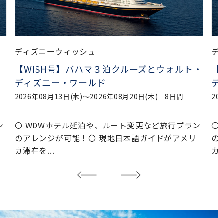
ディズニーウィッシュ
・
【WISH号】バハマ３泊クルーズとウォルト・
ディズニー・ワールド
2026年08月13日(木)〜2026年08月20日(木) 8日間
2
ン
〇 WDWホテル延泊や、ルート変更など旅行プラン
のアレンジが可能！〇 現地日本語ガイドがアメリ
カ滞在を...
カ