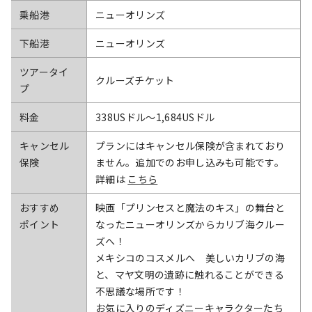
乗船港
ニューオリンズ
下船港
ニューオリンズ
ツアータイ
クルーズチケット
プ
料金
338USドル〜1,684USドル
キャンセル
プランにはキャンセル保険が含まれており
保険
ません。追加でのお申し込みも可能です。
詳細は
こちら
おすすめ
映画「プリンセスと魔法のキス」の舞台と
ポイント
なったニューオリンズからカリブ海クルー
ズへ！
メキシコのコスメルへ 美しいカリブの海
と、マヤ文明の遺跡に触れることができる
不思議な場所です！
お気に入りのディズニーキャラクターたち