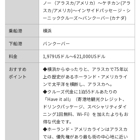
ノー（アラスカ/アメリカ）～ケチカン(アラ
スカ/アメリカ)～インサイドパッセージ・シ
ーニッククルーズ～バンクーバー(カナダ)
乗船港
横浜
下船港
バンクーバー
料金
1,979USドル〜621,000USドル
おすすめ
◆横浜からゆったりと、アラスカで75年以
ポイント
上の歴史があるホーランド・アメリカライ
ンで太平洋を横断し、アラスカへ。
◆クルーズ代金に1泊55ドルあたりの
「Have it all」（寄港地観光クレジット、
ドリンクパッケージ、スペシャリティダイ
ニング1回無料、Wi-Fi）を加えたよりもお
得な代金です。
◆ホーランド・アメリカラインはアラスカ
では、優先権があり最も街の中心地に近い