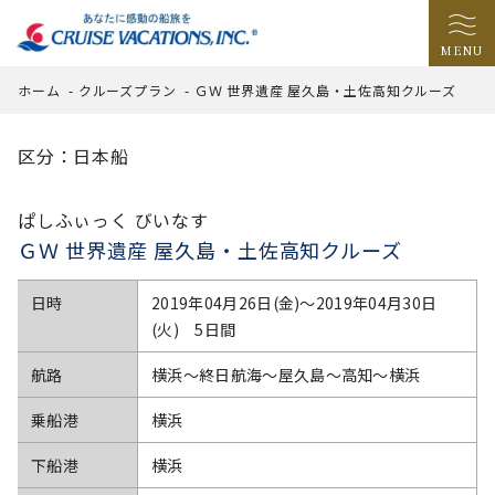
MENU
ホーム
-
クルーズプラン
-
ＧＷ 世界遺産 屋久島・土佐高知クルーズ
区分：日本船
ぱしふぃっく びいなす
ＧＷ 世界遺産 屋久島・土佐高知クルーズ
日時
2019年04月26日(金)〜2019年04月30日
(火) 5日間
航路
横浜～終日航海～屋久島～高知～横浜
乗船港
横浜
下船港
横浜