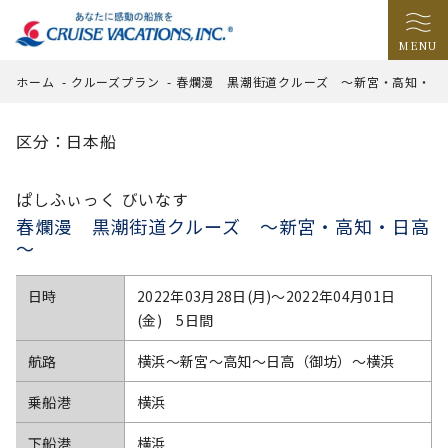
MENU
ホーム
-
クルーズプラン
-
春爛漫 黒潮街道クルーズ ～新宮・高知・日
区分：日本船
ぱしふぃっく びいなす
春爛漫 黒潮街道クルーズ ～新宮・高知・日高
～
日時
2022年03月28日(月)〜2022年04月01日
(金) 5日間
航路
横浜～新宮～高知～日高（御坊）～横浜
乗船港
横浜
下船港
横浜