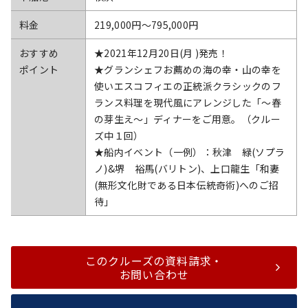
料金
219,000円〜795,000円
おすすめ
★2021年12月20日(月 )発売！
ポイント
★グランシェフお薦めの海の幸・山の幸を
使いエスコフィエの正統派クラシックのフ
ランス料理を現代風にアレンジした「～春
の芽生え～」ディナーをご用意。（クルー
ズ中１回）
★船内イベント（一例）：秋津 緑(ソプラ
ノ)&堺 裕馬(バリトン)、上口龍生「和妻
(無形文化財である日本伝統奇術)へのご招
待」
このクルーズの資料請求・
お問い合わせ