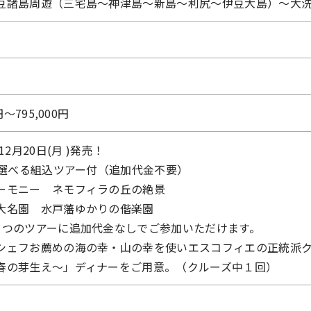
豆諸島周遊（三宅島～神津島～新島～利尻～伊豆大島）～大
円〜795,000円
12月20日(月 )発売！
2 選べる組込ツアー付（追加代金不要）
ーモニー ネモフィラの丘の絶景
大名園 水戸藩ゆかりの偕楽園
1つのツアーに追加代金なしでご参加いただけます。
シェフお薦めの海の幸・山の幸を使いエスコフィエの正統派
春の芽生え～」ディナーをご用意。（クルーズ中１回）