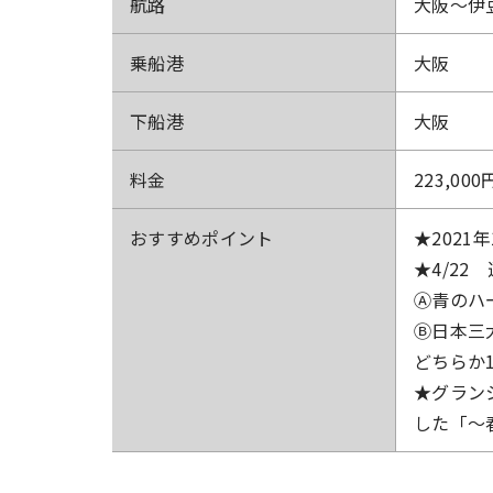
航路
大阪～伊
乗船港
大阪
下船港
大阪
料金
223,000
おすすめ
ポイント
★2021年
★4/2
Ⓐ青のハ
Ⓑ日本三
どちらか
★グラン
した「～