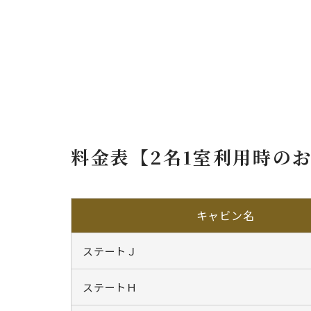
料金表【2名1室利用時の
キャビン名
ステートＪ
ステートＨ