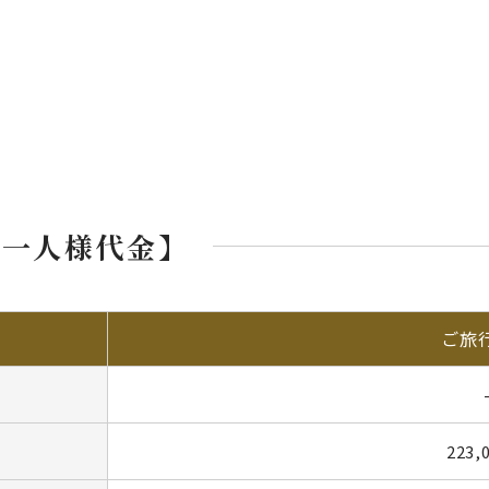
お一人様代金】
ご旅
223,