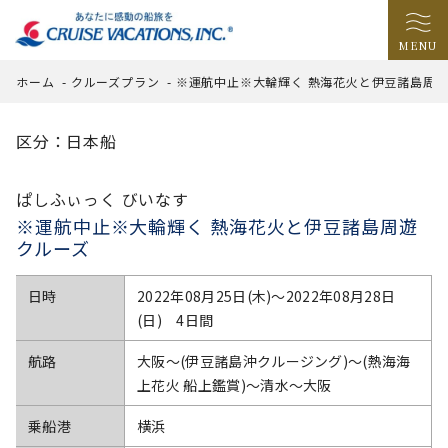
MENU
ホーム
-
クルーズプラン
-
※運航中止※大輪輝く 熱海花火と伊豆諸島周
区分：日本船
ぱしふぃっく びいなす
※運航中止※大輪輝く 熱海花火と伊豆諸島周遊
クルーズ
日時
2022年08月25日(木)〜2022年08月28日
(日) 4日間
航路
大阪～(伊豆諸島沖クルージング)～(熱海海
上花火 船上鑑賞)～清水～大阪
乗船港
横浜