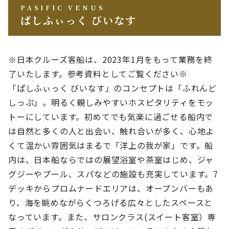
PASIFIC VENUS
ぱしふぃっく びいなす
※日本クルーズ客船は、2023年1月をもって業務を終
了いたします。参考資料としてご覧ください※
「ぱしふぃっく びいなす」のコンセプトは「ふれんど
しっぷ」。明るく親しみやすいホスピタリティをモッ
トーにしています。初めてでも気楽に過ごせる船内で
は自然と多くの人と出会い、触れ合いが多く、心地よ
くて温かい雰囲気はまるで「洋上の我が家」です。船
内は、日本船ならではの展望浴室や茶室はじめ、ジャ
グジーやプール、スパなどの施設も充実しています。7
デッキからプロムナードエリアは、オープンバーもあ
り、海を眺めながらくつろげる広々としたスペースと
なっています。また、サロンクラス(スイート客室）専