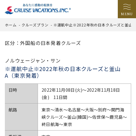
MENU
ホーム
-
クルーズプラン
-
※運航中止※2022年秋の日本クルーズと釜山
区分：外国船の日本発着クルーズ
ノルウェージャン・サン
※運航中止※2022年秋の日本クルーズと釜山
A（東京発着）
日時
2022年11月08日(火)〜2022年11月18日
(金) 11日間
航路
東京～清水～名古屋～大阪～別府～関門海
峡クルーズ～釜山(韓国)～佐世保～鹿児島～
終日航海～東京