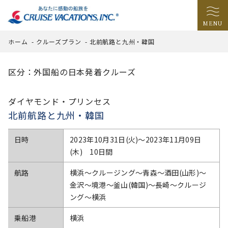
MENU
ホーム
-
クルーズプラン
-
北前航路と九州・韓国
区分：外国船の日本発着クルーズ
ダイヤモンド・プリンセス
北前航路と九州・韓国
日時
2023年10月31日(火)〜2023年11月09日
(木) 10日間
航路
横浜～クルージング～青森～酒田(山形)～
金沢～境港～釜山(韓国)～長崎～クルージ
ング～横浜
乗船港
横浜