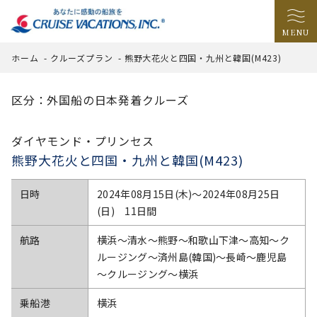
MENU
ホーム
-
クルーズプラン
-
熊野大花火と四国・九州と韓国(M423)
区分：外国船の日本発着クルーズ
ダイヤモンド・プリンセス
熊野大花火と四国・九州と韓国(M423)
日時
2024年08月15日(木)〜2024年08月25日
(日) 11日間
航路
横浜～清水～熊野～和歌山下津～高知～ク
ルージング～済州島(韓国)～長崎～鹿児島
～クルージング～横浜
乗船港
横浜