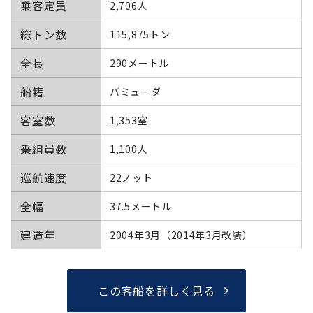
乗客定員
2,706人
総トン数
115,875トン
全長
290メートル
船籍
バミューダ
客室数
1,353室
乗組員数
1,100人
巡航速度
22ノット
全幅
37.5メートル
建造年
2004年3月（2014年3月改装）
この客船を詳しく見る