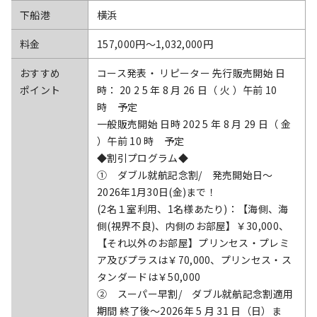
下船港
横浜
料金
157,000円〜1,032,000円
おすすめ
コース発表・ リピーター 先行販売開始 日
ポイント
時： 20 2 5 年 8 月 26 日（ 火 ）午前 10
時 予定
一般販売開始 日時 202 5 年 8 月 29 日（ 金
）午前 10 時 予定
◆割引プログラム◆
① ダブル就航記念割/ 発売開始日～
2026年1月30日(金)まで！
(2名１室利用、1名様あたり)：【海側、海
側(視界不良)、内側のお部屋】￥30,000、
【それ以外のお部屋】プリンセス・プレミ
ア及びプラスは￥70,000、プリンセス・ス
タンダードは￥50,000
② スーパー早割/ ダブル就航記念割適用
期間 終了後～2026年 5 月 31 日（日）ま