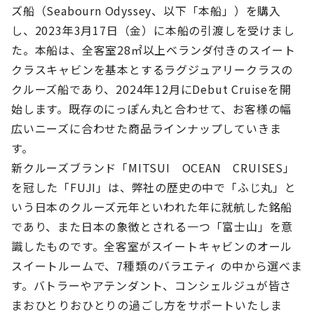
ズ船（Seabourn Odyssey、以下「本船」）を購入
し、2023年3月17日（金）に本船の引渡しを受けまし
た。本船は、全客室28㎡以上ベランダ付きのスイート
クラスキャビンを基本とするラグジュアリークラスの
クルーズ船であり、2024年12月に
Debut Cruiseを開
始します。
既存のにっぽん丸と合わせて、お客様の幅
広いニーズに合わせた商品ラインナップしていきま
す。
新クルーズブランド「MITSUI OCEAN CRUISES」
を冠した「FUJI」は、弊社の歴史の中で「ふじ丸」と
いう日本のクルーズ元年といわれた年に就航した銘船
であり、また日本の象徴とされる一つ「富士山」を意
識したものです。全客室がスイートキャビンのオール
スイートルームで、7種類のバラエティ の中から選べま
す。バトラーやアテンダント、コンシェルジュが皆さ
まおひとりおひとりの過ごし方をサポートいたしま