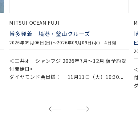
MITSUI OCEAN FUJI
M
博多発着 麗水クルーズ～2026World Island
Exhibition YEOSU KOREA～
2
2026年09月13日(日)〜2026年09月15日(火) 3日間
受
（
＜三井オーシャンフジ 2026年7月～12月 仮予約受
付開始日>
①
ダイヤモンド会員様： 11月11日（火）10:30...