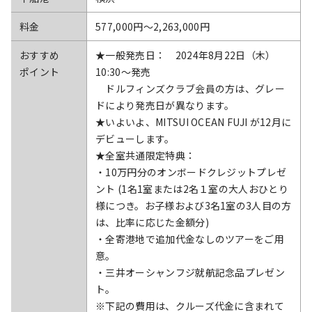
料金
577,000円〜2,263,000円
おすすめ
★一般発売日： 2024年8月22日（木）
ポイント
10:30～発売
ドルフィンズクラブ会員の方は、グレー
ドにより発売日が異なります。
★いよいよ、MITSUI OCEAN FUJI が12月に
デビューします。
★全室共通限定特典：
・10万円分のオンボードクレジットプレゼ
ント (1名1室または2名１室の大人おひとり
様につき。お子様および3名1室の3人目の方
は、比率に応じた金額分)
・全寄港地で追加代金なしのツアーをご用
意。
・三井オーシャンフジ就航記念品プレゼン
ト。
※下記の費用は、クルーズ代金に含まれて