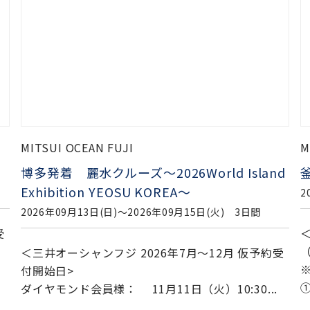
MITSUI OCEAN FUJI
M
d
釜山･瀬戸内海クルーズ5日間
2026年09月15日(火)〜2026年09月19日(土) 5日間
2
＜片道旅 2つの特典発表>2026年7月29日
（水)10:30より受付開始
受
※ベランダスイートC～Fのご予約限定
ダ
①２...