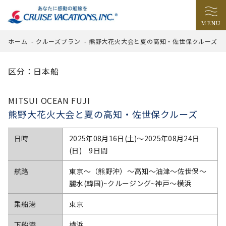
MENU
ホーム
-
クルーズプラン
-
熊野大花火大会と夏の高知・佐世保クルーズ
区分：日本船
MITSUI OCEAN FUJI
熊野大花火大会と夏の高知・佐世保クルーズ
日時
2025年08月16日(土)〜2025年08月24日
(日) 9日間
航路
東京～（熊野沖）～高知～油津～佐世保～
麗水(韓国)~クルージング~神戸～横浜
乗船港
東京
下船港
横浜