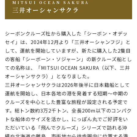
MITSUI OCEAN SAKURA
三井オーシャンサクラ
シーボンクルーズ社から購入した「シーボン・オデッ
セイ」は、2024年12月より「三井オーシャンフジ」と
して、運航を開始していますが、新たに購入した2隻目
の客船「シーボーン・ソジャーン」の
新クルーズ船とし
ての名称は、
「MITSUI OCEAN SAKURA（以下、三井
オーシャンサクラ）」となりました。
三井オーシャンサクラは2026年後半に日本籍船として
運航を開始し、日本各地の港を発着する短期～中期の
クルーズを中心とした豊富な旅程が設定される予定で
す。総トン数約3万2千トン、全長200m以下のコンパク
トな船体のサイズを活かし、にっぽん丸でご好評をい
ただいている「飛んでクルーズ」シリーズで訪れる沖
縄や北海道の離島、市街地から徒歩圏内に位置する港