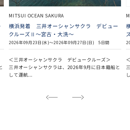
MITSUI OCEAN SAKURA
M
ー
横浜発神戸着 週末利用 横浜／神戸クルー
ズ
2026年10月02日(金)〜2026年10月04日(日) 3日間
2
＜三井オーシャンサクラ デビュークルーズ＞
と
三井オーシャンサクラは、2026年9月に日本籍船と
して運航...
し