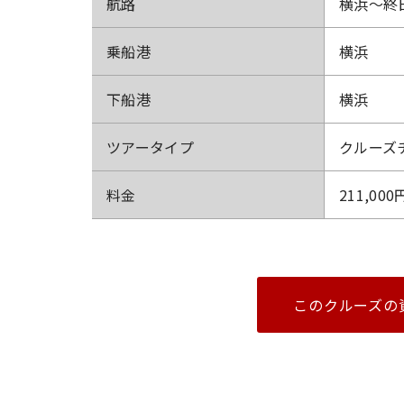
航路
横浜～終
乗船港
横浜
下船港
横浜
ツアータイプ
クルーズ
料金
211,000
このクルーズの