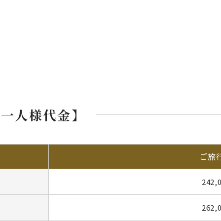
お一人様代金】
ご旅
242,
262,