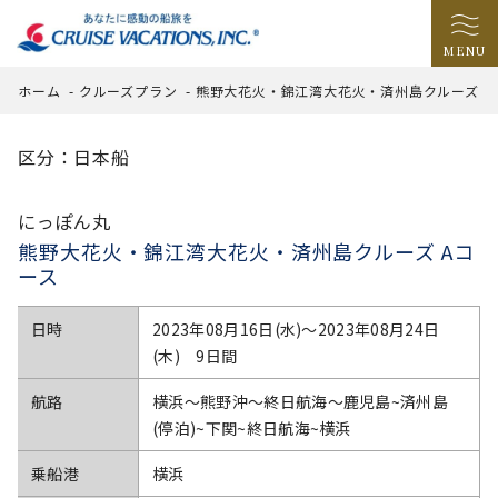
MENU
ホーム
-
クルーズプラン
-
熊野大花火・錦江湾大花火・済州島クルーズ A
区分：日本船
にっぽん丸
熊野大花火・錦江湾大花火・済州島クルーズ Aコ
ース
日時
2023年08月16日(水)〜2023年08月24日
(木) 9日間
航路
横浜～熊野沖～終日航海～鹿児島~済州島
(停泊)~下関~終日航海~横浜
乗船港
横浜