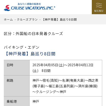
MENU
ホーム
-
クルーズプラン
-
【神戸発着】島巡り8日間
区分：外国船の日本発着クルーズ
バイキング・エデン
【神戸発着】島巡り8日間
日時
2025年04月05日(土)〜2025年04月12日
(土) 8日間
航路
神戸～宿毛(高知)～名瀬(奄美大島)～西之表
(種子島)～福江島(五島列島)～済州島(韓国)
～クルージング～神戸
乗船港
神戸