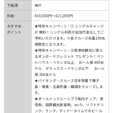
下船港
神戸
料金
430,000円〜621,000円
おすすめ
★特別キャンペーン：① シングルチャージ
ポイント
が 無料！シングル利用が追加代金なしでご
予約いただけます。※各クルーズ先着100名
様限定となります。
★特別キャンペーン：②寄港地観光に使え
るオンボードクレジット プレゼント！ペン
トハウス・ベランダ以上: お一人様 400米
ドル デラックス・ベランダ以下: お一人
様 200米ドル
★バイキング・クルーズ日本発着で種子
島・奄美・五島列島・韓国をクルーズしま
す。
★オールインクルーシブで船内チップ、港
湾税、国際観光旅客税、wi-fi、ソフトドリ
ンク、ランチ、ディナータイムでのビール