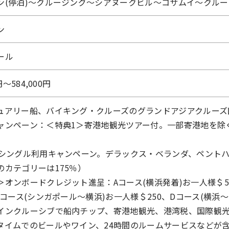
ン(停泊)～クルージング～シアヌークビル～コサムイ～クルー
ン
ール
円〜584,000円
ュアリー船、バイキング・クルーズのグランドアジアクルーズ
ャンペーン：＜特典1＞寄港地観光ツアー付。一部寄港地を除
。
>シングル利用キャンペーン。デラックス・ベランダ、ペント
のカテゴリーは175％）
＞オンボードクレジット進呈：Aコース(横浜発着)お一人様＄5
Cコース(シンガポール～横浜)お一人様＄250、Dコース(横浜
インクルーシブで船内チップ、寄港地観光、港湾税、国際観光旅
タイムでのビールやワイン、24時間のルームサービスなどが