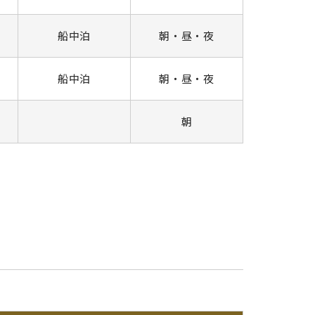
船中泊
朝・昼・夜
船中泊
朝・昼・夜
朝