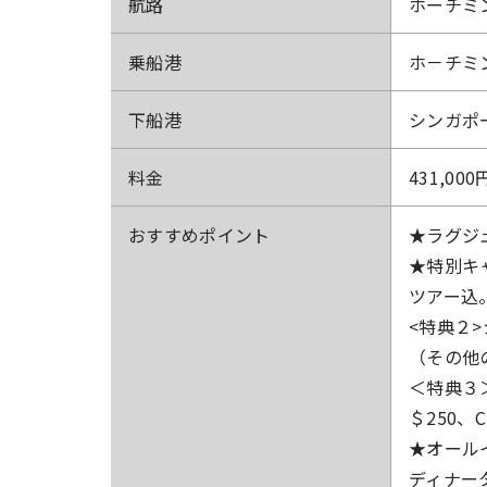
航路
ホーチミ
乗船港
ホ－チミ
下船港
シンガポ
料金
431,000
おすすめ
ポイント
★ラグジ
★特別キ
ツアー込
<特典２
（その他
＜特典３
＄250、
★オール
ディナー