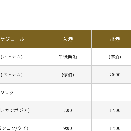
スケジュール
入港
出港
(ベトナム)
午後乗船
(停泊)
(ベトナム)
(停泊)
20:00
ージング
ル(カンボジア)
7:00
17:00
バンコク/タイ)
9:00
17:00