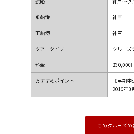
航路
神戸～ク
乗船港
神戸
下船港
神戸
ツアータイプ
クルーズ
料金
230,000
おすすめ
ポイント
【早期申
2019
このクルーズの