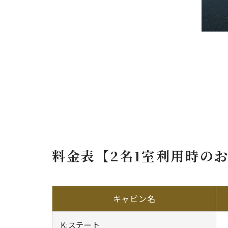
料金表【2名1室利用時の
キャビン名
K:ステート