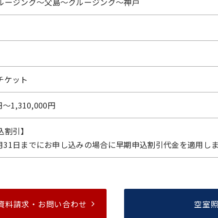
ルージング～父島～クルージング～神戸
チケット
円〜1,310,000円
込割引】
年3月31日までにお申し込みの場合に早期申込割引代金を適用し
資料請求・
お問い合わせ
空室