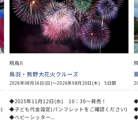
飛鳥II
飛
夏休み 岩国・しまなみ探訪クルーズ
2026年08月20日(木)〜2026年08月25日(火) 6日間
2
◆2025年11月12日(水) 10：30～発売！
◆
)
◆子ども代金設定(パンフレットをご確認ください)
◆ベビーシッター...
◆
..