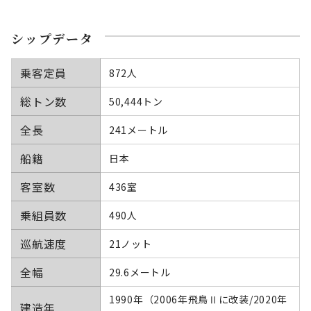
シップデータ
乗客定員
872人
総トン数
50,444トン
全長
241メートル
船籍
日本
客室数
436室
乗組員数
490人
巡航速度
21ノット
全幅
29.6メートル
1990年（2006年飛鳥Ⅱに改装/2020年
建造年