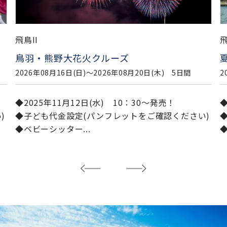
飛鳥II
飛
夏休み 岩国・しまなみ探訪クルーズ
2026年08月20日(木)〜2026年08月25日(火) 6日間
2
◆2025年11月12日(水) 10：30～発売！
◆
)
◆子ども代金設定(パンフレットをご確認ください)
◆ベビーシッター...
◆
..