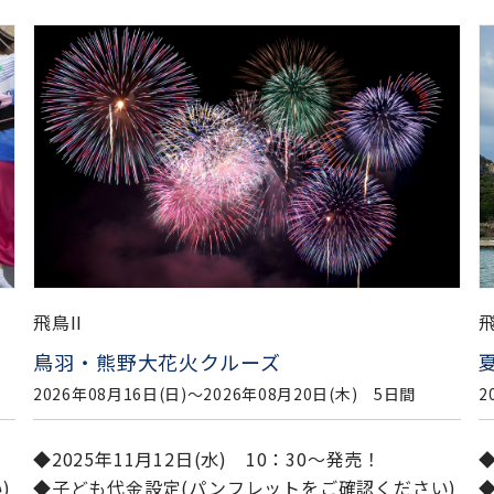
飛鳥II
飛
夏休み 岩国・しまなみ探訪クルーズ
2026年08月20日(木)〜2026年08月25日(火) 6日間
2
◆2025年11月12日(水) 10：30～発売！
◆
)
◆子ども代金設定(パンフレットをご確認ください)