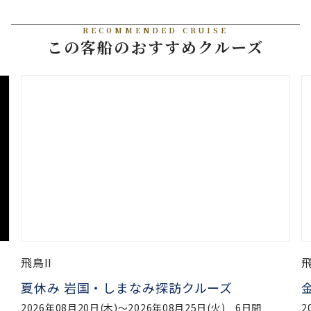
RECOMMENDED CRUISE
この客船のおすすめクルーズ
飛鳥II
飛
夏休み 岩国・しまなみ探訪クルーズ
2026年08月20日(木)〜2026年08月25日(火) 6日間
2