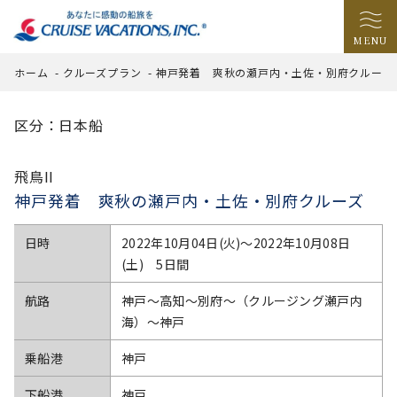
MENU
ホーム
-
クルーズプラン
-
神戸発着 爽秋の瀬戸内・土佐・別府クルーズ
区分：日本船
飛鳥II
神戸発着 爽秋の瀬戸内・土佐・別府クルーズ
日時
2022年10月04日(火)〜2022年10月08日
(土) 5日間
航路
神戸～高知～別府～（クルージング瀬戸内
海）～神戸
乗船港
神戸
下船港
神戸