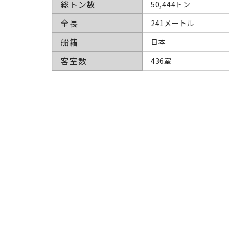
総トン数
50,444トン
全長
241メートル
船籍
日本
客室数
436室