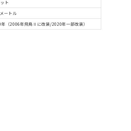
ノット
.6メートル
90年（2006年飛鳥Ⅱに改装/2020年一部改装）