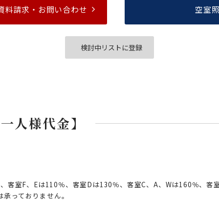
資料請求・
お問い合わせ
空室
検討中リストに登録
お一人様代金】
客室F、Eは110％、客室Dは130％、客室C、A、Wは160％、
は承っておりません。