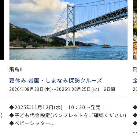
飛鳥II
飛
夏休み 岩国・しまなみ探訪クルーズ
2026年08月20日(木)〜2026年08月25日(火) 6日間
2
◆2025年11月12日(水) 10：30～発売！
◆
)
◆子ども代金設定(パンフレットをご確認ください)
◆ベビーシッター...
◆
..