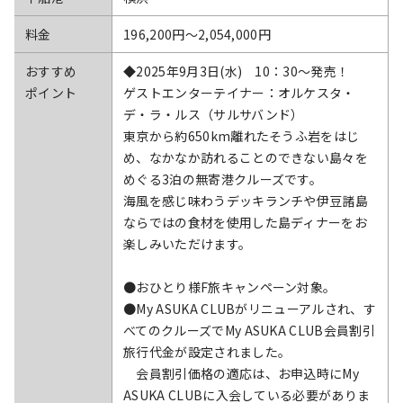
料金
196,200円〜2,054,000円
おすすめ
◆2025年9月3日(水) 10：30～発売！
ポイント
ゲストエンターテイナー：オルケスタ・
デ・ラ・ルス（サルサバンド）
東京から約650km離れたそうふ岩をはじ
め、なかなか訪れることのできない島々を
めぐる3泊の無寄港クルーズです。
海風を感じ味わうデッキランチや伊豆諸島
ならではの食材を使用した島ディナーをお
楽しみいただけます。
●おひとり様F旅キャンペーン対象。
●My ASUKA CLUBがリニューアルされ、す
べてのクルーズでMy ASUKA CLUB会員割引
旅行代金が設定されました。
会員割引価格の適応は、お申込時にMy
ASUKA CLUBに入会している必要がありま