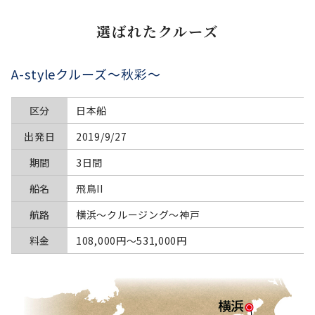
選ばれたクルーズ
A-styleクルーズ～秋彩～
区分
日本船
出発日
2019/9/27
期間
3日間
船名
飛鳥II
航路
横浜～クルージング～神戸
料金
108,000円〜531,000円