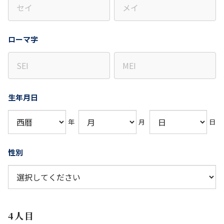
ローマ字
生年月日
年
月
日
性別
4人目