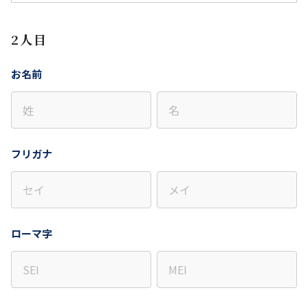
2人目
お名前
フリガナ
ローマ字