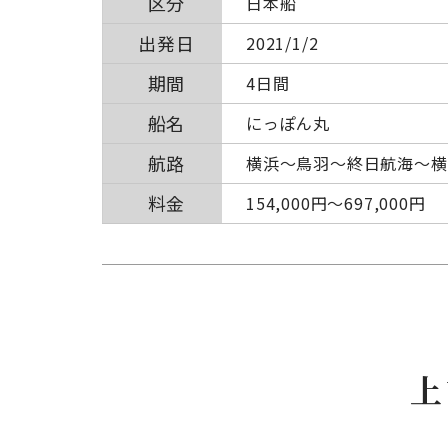
区分
日本船
出発日
2021/1/2
期間
4日間
船名
にっぽん丸
航路
横浜～鳥羽～終日航海～横
料金
154,000円〜697,000円
上