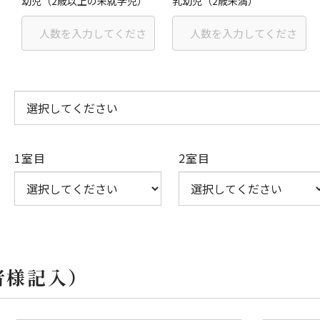
幼児（2歳以上の未就学児）
乳幼児（2歳未満）
1室目
2室目
者様記入）