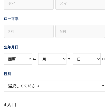
ローマ字
生年月日
年
月
日
性別
4人目