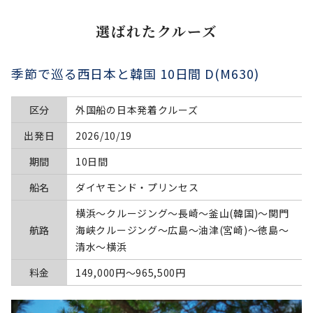
選ばれたクルーズ
季節で巡る西日本と韓国 10日間 D(M630)
区分
外国船の日本発着クルーズ
出発日
2026/10/19
期間
10日間
船名
ダイヤモンド・プリンセス
横浜～クルージング～長崎～釜山(韓国)～関門
航路
海峡クルージング～広島～油津(宮崎)～徳島～
清水～横浜
料金
149,000円〜965,500円