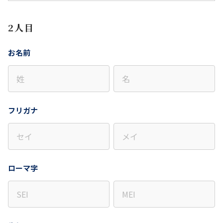
2人目
お名前
フリガナ
ローマ字